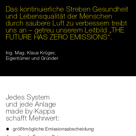
Das kontinuierliche Streben Gesundheit
und Lebensqualität der Menschen
durch saubere Luft zu verbessern treibt
uns an – getreu unserem Leitbild „THE
FUTURE HAS ZERO EMISSIONS“.
Ing. Mag. Klaus Krüger,
Eigentümer und Gründer
Jedes System
und jede Anlage
made by Kappa
schafft Mehrwert:
größtmögliche Emissionsabscheidung