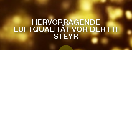
HERVORRAGENDE
LUFTQUALITÄT VOR DER FH
STEYR
Kappa Airic® bestätigt
hervorragende Luftqualität vor
der FH Steyr
Wir arbeiten stetig an der