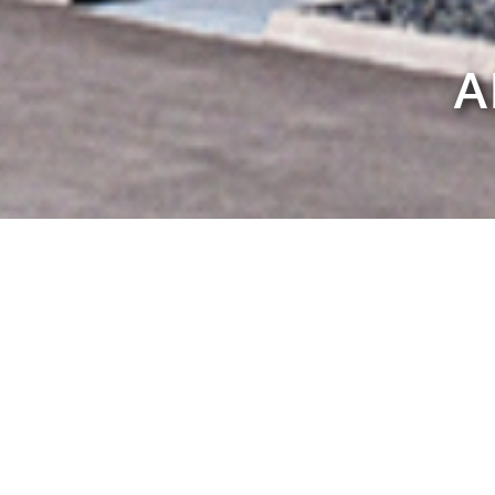
A
Saubere, helle un
Primatech = Zero