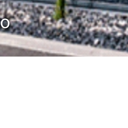
RO
tsplätze: Kappa x