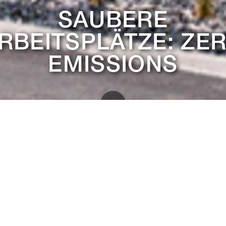
SAUBERE
RBEITSPLÄTZE: ZE
EMISSIONS
d zukunftssichere Arbei
 Emissions